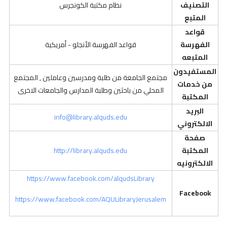
التصنيف
نظام مكتبة الكونجرس
المتبع
قواعد
الفهرسة
قواعد الفهرسة الأنجلو - أمريكية
المتبعه
المستفيدون
مجتمع الجامعة من طلبة ومدرسين وعاملين , المجتمع
من خدمات
المحلي من باحثين وطلبة المدارس والجامعات الاخرى
المكتبة
البريد
info@library.alquds.edu
الالكتروني
صفحة
المكتبة
http://library.alquds.edu
الالكترونيه
https://www.facebook.com/alqudsLibrary
Facebook
https://www.facebook.com/AQULibraryJerusalem