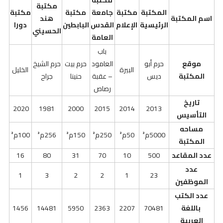
مكتبة
مكتبة
المكتبة
مكتبة
جامعة
مكتبة
مكتبة
اسم المكتبة
هند
الرئيسية
الإعلام
القدس
البابطين
دورا
الحسيني
العامة
باب
موقع
حرم أبو
العامود
حرم بيت
حرم الشيخ
البيرة
الخليل
المكتبة
ديس
– عقبة
حنينا
جراح
رصاص
تاريخ
2020
1981
2000
2015
2014
2013
التأسيس
مساحه
5000م²
50م²
250م²
150م²
256م²
100م²
المكتبة
عدد المقاعد
500
10
70
31
80
16
عدد
1
3
2
2
1
23
الموظفين
عدد الكتب
باللغة
70481
2207
2363
5950
14481
1456
العربية