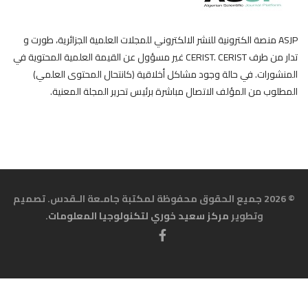
ASJP منصة الكترونية للنشر الالكتروني للمجلات العلمية الجزائرية، طورت و
تدار من طرف CERIST. CERIST غير مسؤول عن القيمة العلمية المحتوية في
المنشورات. في حالة وجود مشاكل أخلاقية (كانتحال المحتوى العلمي)
المطلوب من المؤلف الاتصال مباشرة برئيس تحرير المجلة المعنية.
© 2026 جميع الحقوق محفوظة لمكتبة جامـعة الـقدس. تصميم
وتطوير
مركز سعيد خوري لتكنولوجيا المعلومات
.