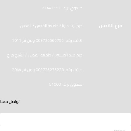
صندوق بريد : B1441151
فرع القدس
حرم بيت حنينا / جامعة القدس / القدس
هاتف رقم: 009726566756 ومن ثم 1011
حرم هند الحسيني / جامعة القدس / الشيخ جراح
هاتف رقم: 009726275228 ومن ثم 2044
صندوق بريد : 51000
تواصل معنا