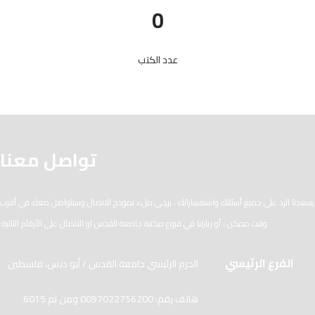
0
عدد الكتب
تواصل معنا
يسعدنا الرد على جميع أسئلتك واستفساراتك ، يرجى ملء نموذج الاتصال وسنتواصل معك في أقرب
وقت ممكن ، أو زيارتنا في فروع مكتبة جامعة القدس او الاتصال على الأرقام التالية:
الفرع الرئيسي
الحرم الرئيسي جامعة القدس / أبو ديس، فلسطين
هاتف رقم: 0097022756200 ومن ثم 6015