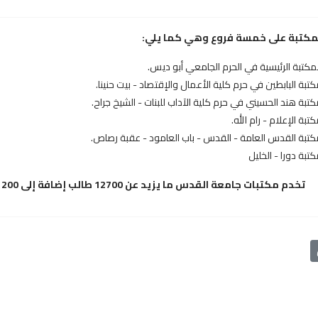
لمكتبة على خمسة فروع وهي كما يلي:
مكتبة الرئيسية في الحرم الجامعي أبو ديس.
تبة البابطين في حرم كلية الأعمال والإقتصاد - بيت حنينا.
تبة هند الحسيني في حرم كلية الآداب للبنات - الشيخ جراح.
تبة الإعلام - رام الله.
كتبة القدس العامة - القدس - باب العامود - عقبة رصاص.
تبة دورا - الخليل
تخدم مكتبات جامعة القدس ما يزيد عن 12700 طالب إضافة إلى 1200 موظف ومدرس إضافة للمجتمع المحلي.
السابق: أنظمة وتعليمات المكتبة