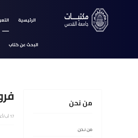
الرئيسية
التعر
البحث عن كتاب
فرو
من نحن
17 آب/أغسطس 2022
من نـحن