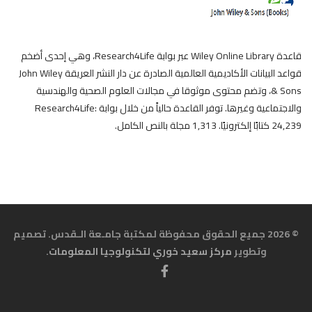
قاعدة Wiley Online Library عبر بوابة Research4Life، وهي إحدى أضخم
قواعد البيانات الأكاديمية العالمية الصادرة عن دار النشر العريقة John Wiley
& Sons، وتضم محتوى موثوقا في مجالات العلوم الصحية والهندسية
والاجتماعية وغيرها. توفر القاعدة حالياً من خلال بوابة Research4Life:
24,239 كتابًا إلكترونيًا. 1,313 مجلة بالنص الكامل.
© 2026 جميع الحقوق محفوظة لمكتبة جامـعة الـقدس. تصميم
وتطوير
مركز سعيد خوري لتكنولوجيا المعلومات
.