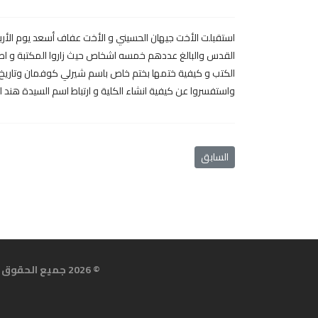
القدس والبالغ عددهم خمسه اشخاص حيث زاروا المكتبة و اطل
الكتب و كيفية ختمها بختم خاص باسم شيرلي كوفمان وتاريخ اه
واستفسروا عن كيفية انشاء الكلية و ارتباط اسم السيدة هن
المقال السابق: عرض فلم بعنوان نجاح طالب فاشل
السابق
© 2026 جميع الحقوق محفوظة لمكتبة جامـعة الـقدس. تصميم وتطوير