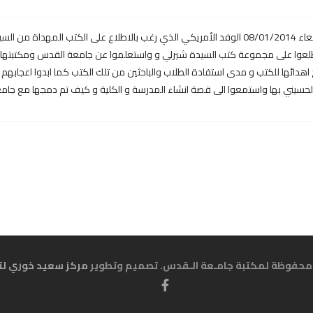
استقبلت الأخت جيهان الحسيني و الأخت عفاف أسعد يوم الأربعاء 08/01/2014 الوفد الأمريكي الذي رغب 
عوا على مجموعة كتب السيدة شيرلي و واستعلموا عن جامعة القدس ومكتبتها فتم 
دائها للكتب و مدى استفادة الطلاب والباحثين من تلك الكتب كما ابدوا اعجابهم با
د الحسيني بها واستمعوا الى قصة انشاء المدرسة و الكلية و كيف تم دمجها مع ج
مركز سعيد خوري لت