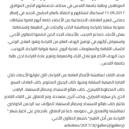
الموظفين وطلبة جامعة القدس في مختلف تخصصاتهم الاثنين الموافق
11.09.2017 استكمالا لنشاطهم و احتفالا بالعام الدراسي الجديد في إفطار
جماعي لتعزيز العلاقات الاجتماعية بين الأعضاء خاصة أنهم قاموا بنشاطات
متنوعة سابقا كقراءة ومناقشة الكتب والرحلات في الطبيعة واستضافة
بعض الأدباء، كما تم الترحيب بالأعضاء الجدد الذين انضموا للصالون الأدبي
واستعراض آرائهم في توضيح الهدف العام من القراءة وهو: العلاج، الوعي،
اكتساب الثقافة والمعلومات، تغذية الروح، تنمية هواية القراءة، التهذيب،
حيث الهدف الأكبر هو تبادل الآراء والمعرفة وتعزيز عادة القراءة لدى طلبة
جامعة القدس. .
هدف اللقاء لمناقشة الأفكار العامة من القراءات التي تناولها الأعضاء خلال
الفترة الصيفية السابقة ومنها: كتاب الرحيق المختوم. كتاب العادات السبع.
كتاب المخطوط القرمزي. كتاب طبائع الاستبداد ومصائر الاستعباد. الراهب
الذي باع سيارته الفيراري. وكتب أخرى متعددة. وتم الاتفاق على اللقاء القادم
باختيار كتاب طبائع الاستبداد ومصائر الاستعباد للمؤلف عبد الرحمن الكواكبي
لمناقشته والتعمق في نصوصه. كما تم الاتفاق بالاجماع على اختيار شعار "
القراءة من أجل التغيير" كشعار للصالون الأدبي.
{gallery}activities/2017/3{/gallery}