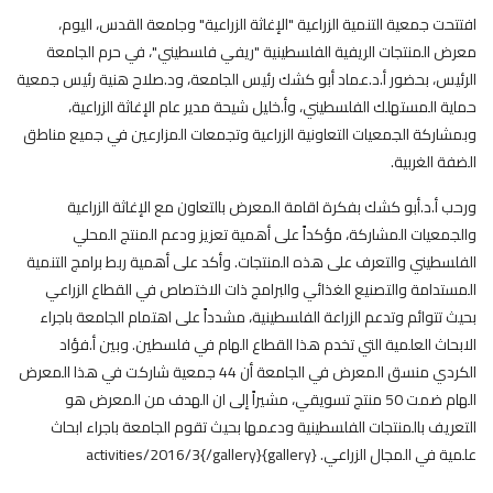
افتتحت جمعية التنمية الزراعية "الإغاثة الزراعية" وجامعة القدس، اليوم،
معرض المنتجات الريفية الفلسطينية "ريفي فلسطيني"، في حرم الجامعة
الرئيس، بحضور أ.د.عماد أبو كشك رئيس الجامعة، ود.صلاح هنية رئيس جمعية
حماية المستهلك الفلسطيني، وأ.خليل شيحة مدير عام الإغاثة الزراعية،
وبمشاركة الجمعيات التعاونية الزراعية وتجمعات المزارعين في جميع مناطق
الضفة الغربية.
ورحب أ.د.أبو كشك بفكرة اقامة المعرض بالتعاون مع الإغاثة الزراعية
والجمعيات المشاركة، مؤكداً على أهمية تعزيز ودعم المنتج المحلي
الفلسطيني والتعرف على هذه المنتجات. وأكد على أهمية ربط برامج التنمية
المستدامة والتصنيع الغذائي والبرامج ذات الاختصاص في القطاع الزراعي
بحيث تتوائم وتدعم الزراعة الفلسطينية، مشدداً على اهتمام الجامعة باجراء
الابحاث العلمية التي تخدم هذا القطاع الهام في فلسطين. وبين أ.فؤاد
الكردي منسق المعرض في الجامعة أن 44 جمعية شاركت في هذا المعرض
الهام ضمت 50 منتج تسويقي، مشيراً إلى ان الهدف من المعرض هو
التعريف بالمنتجات الفلسطينية ودعمها بحيث تقوم الجامعة باجراء ابحاث
علمية في المجال الزراعي. {gallery}activities/2016/3{/gallery}