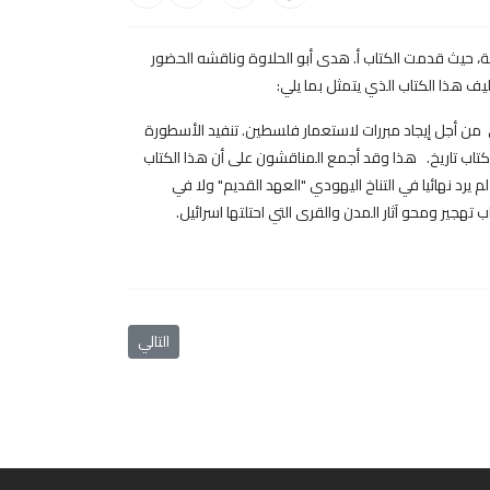
حضور أعضاء الصالون الأدبي من الأساتذة والطلبة، حيث قدمت الكتاب أ. هدى أبو الحلاوة وناقشه الحضور
ليف هذا الكتاب الذي يتمثل بما يلي:
من أجل إيجاد مبررات لاستعمار فلسطين. تنفيد الأسطورة
 كتاب تاريخ. هذا وقد أجمع المناقشون على أن هذا الكتاب
رد نهائيا في التناخ اليهودي "العهد القديم" ولا في
ر ومحو آثار المدن والقرى التي احتلتها اسرائيل.
المقال التالي: جامعة القدس 
التالي