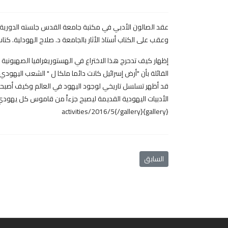
وعقب على الكتاب أستاذ الأثار بالجامعة د. صلاح الهودلية. كتا
إظهار كيف تدحرج هذا الاختراع في الهستوريغرافيا الصهيوني
القائلة بأن "أرض إسرائيل كانت دائما ملكا ل " الشعب اليهود
قد أظهر تسلسل تاريخي لوجود اليهود في العالم وكيف أصبحت ال
الأدبيات اليهودية القديمة ليصبح جزءاً من قاموس كل يهودي
{gallery}activities/2016/5{/gallery}
المقال السابق: الصالون الأدبي يناقش كتاب "الهويات القات
السابق