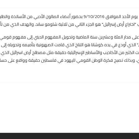
عقد الصالون الأدبي في مكتبة جامعة القدس جلسته الدورية يوم الأحد الموافق 9/10/2016 ب
ب "اختراع أرض إسرائيل" هو الجزء الثاني من ثلاثية شلومو ساند، والهدف الذي من تأ
ة على مدار المئة وعشرين سنة الماضية وتحويل المفهوم الديني إلى مفهوم قومي 
ي" الذي أودع في يده كوشانا هو التناخ الذي قامت الصهيونية بتأميمه وتحويله إلى
كثير من الأكاذيب والأساطير الإسرائيلية حقيقة مثل مصطلح أرض اسرائيل الذي لم ي
، وبذلك تصبح فكرة الوطن القومي لليهود في فلسطين حقيقة وواقع على حساب تهجي
لة" لأمين معلوف