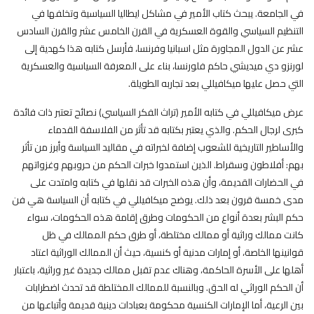
في الجامعة. يبحث كتاب الأمير في مشاكل ايطاليا السياسية وتخلفها في
التنظيم السياسي والقوة العسكرية في القرن الخامس عشر والقرن السادس
عشر عن الدول المجاورة مثل اسبانيا وفرنسا، فأرسل كتابه هذا كهدية إلى
لورنزو دي ميديشي حاكم فلورنسا، بناء على المعرفة السياسية والعسكرية
التي حصل عليها ميكافيللي بعد تجاربه الطويلة.
عرض ميكافيللي في كتابه الأمير (تراث الفكر السياسي) نصائح تعتبر ذات فائدة
كبرى لرجال الحكم. والذي يعتبر بكتابه قد تأثر من الفلاسفة القدماء
والأساطير التاريخية للشعوب إضافة لخبراته في مقاليد السياسة وأبرز من تأثر
بهم: أفلاطون وسقراط. الذين استمدوا خبرات الحكم من حروبهم وغزواتهم
في الحضارات القديمة، وأن هذه الخبرات قد نقلها في كتابه وامتدت على
مدى خمسة قرون بعد ذلك. يوضح ميكافيللي في كتابه أن السياسة هي فن
حكم البشر بعدة أنواع من الحكومات وطرق إقامة هذه الحكومات، سواء
كانت ممالك وراثية أو ممالك مختلطة، أو طرق حكم الممالك في ظل
قوانينها الخاصة، أو إمارات مدنية أو كنسية، حيث أن الممالك الوراثية اعتاد
أهلها على الأسرة الحاكمة، وهناك عدم تقبل ممالك جديدة غير وراثية، باعتبار
أن الحكم الوراثي له الحق. وبالنسبة للممالك المختلطة قد تحدث اضطرابات
بين الرعية، أما الإمارات الكنسية محكومة بعبادات دينية قديمة وأتباعها من