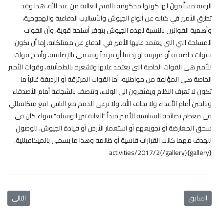
الرعية مسلِّمونَ لها كونها محكومة بالقيم العالية من عند الله. هذا وقد
تطرق الأمير في كتابه عن أنواع الجيوش والأساليب الدفاعية والهجومية،
وأهمية القوانين بالنسبة لهذه الجيوش بتوفر أسلحة قوية، وأن القوات
المسلحة التي التي يعتمد عليها الأمير في الدفاع عن ممتلكاته، إما أن تكون
بقوات خاصة به أو مرتزقة او رديفا أو مزيجاً وتسمى بالإضافية. وأنجح قوات
للأمير هي القوات الخاصة التي يعتمد عليها وتشعره بالطمأنينة، وقوات الأمير
الخاصة هي المؤلفة من مواطنيه، أما القوات المرتزقة أو الرديفة غالباً ما
تكون لا تعرف النظام ويفثقرون الى الولاء، وتتصف بالشجاعة أمام الأصدقاء
وبالجبن أمام الأعداء ولا تخاف الله، ولا ترعى الذمم مع الناس. اتبع ميكافيللي
في معظم نصائحه السياسية للأمير مبدأ "الغاية تبرر الوسيلة" سواء كان في
سحق المعارضة أو تجويعهم أو استعمار الأرض أو قيادة الجيوش، للوصول
للهدف مهما كانت القرارات قاسية أو ظالمة وهذا ما يسمى بالميكافيللية.
{gallery}activities/2017/2{/gallery}
المقال السابق: اجتمع أعضاء الصالون الأدبي في مكتبة جامعة القدس يوم أمس الأحد 19/2/2017 لمناقشة كتاب الأمير
المقال ال
السابق
التالي