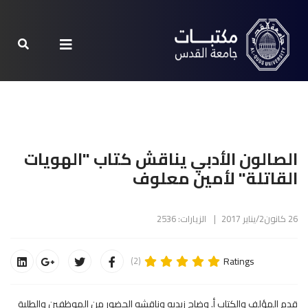
الصالون الأدبي يناقش كتاب "الهويات
القاتلة" لأمين معلوف
26 كانون2/يناير 2017
الزيارات: 2536
Ratings
(2)
قدم المؤلف والكتاب أ. وضاح زبديه وناقشه الحضور من الموظفين والطلبة