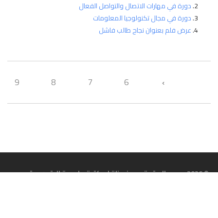
دورة في مهارات الاتصال والتواصل الفعال
دورة في مجال تكنولوجيا المعلومات
عرض فلم بعنوان نجاح طالب فاشل
9
8
7
6
© 2026 جميع الحقوق محفوظة لمكتبة جامـعة الـقدس. تصميم
وتطوير
مركز سعيد خوري لتكنولوجيا المعلومات
.